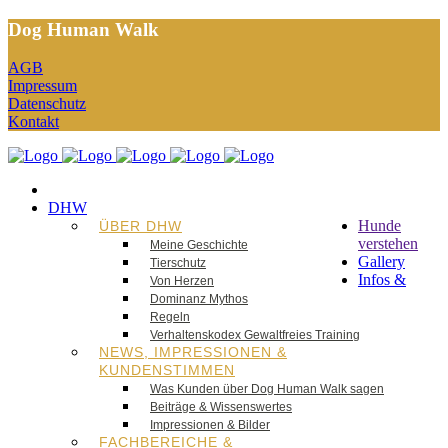
Dog Human Walk
AGB
Impressum
Datenschutz
Kontakt
DHW
Hunde
ÜBER DHW
verstehen
Meine Geschichte
Gallery
Tierschutz
Infos &
Von Herzen
Dominanz Mythos
Regeln
Verhaltenskodex Gewaltfreies Training
NEWS, IMPRESSIONEN &
KUNDENSTIMMEN
Was Kunden über Dog Human Walk sagen
Beiträge & Wissenswertes
Impressionen & Bilder
FACHBEREICHE &