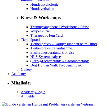
Informationen über
Hundepsychologie
Hundeverhalten
Kurse & Workshops
Trainingsangebote / Workshops / Preise
Welpenkurse
Therapeutic Fun Yard
Tierheilpraxis
Tierheilpraxis – Darmgesundheit beim Hund
Tierheilpraxis Fallaufnahme
Ernährungsberatung & Preise
NLS-Systemanalyse
(Farb-)-Lichttherapie – Chromotherapie
Dog Human Walk Frequenzmusik
Gallery
Academy
Mitglieder
Academy-Login
Anmelden