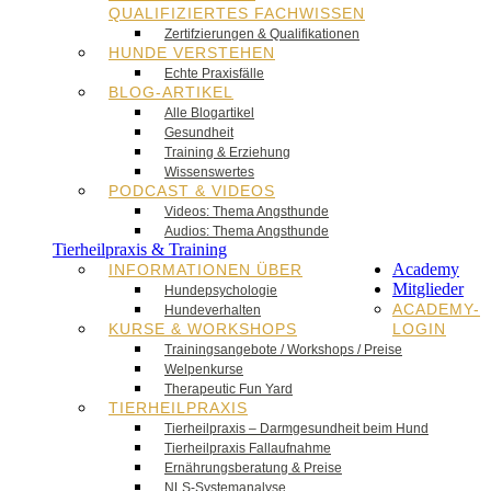
QUALIFIZIERTES FACHWISSEN
Zertifzierungen & Qualifikationen
HUNDE VERSTEHEN
Echte Praxisfälle
BLOG-ARTIKEL
Alle Blogartikel
Gesundheit
Training & Erziehung
Wissenswertes
PODCAST & VIDEOS
Videos: Thema Angsthunde
Audios: Thema Angsthunde
Tierheilpraxis & Training
Academy
INFORMATIONEN ÜBER
Mitglieder
Hundepsychologie
ACADEMY-
Hundeverhalten
KURSE & WORKSHOPS
LOGIN
Trainingsangebote / Workshops / Preise
Welpenkurse
Therapeutic Fun Yard
TIERHEILPRAXIS
Tierheilpraxis – Darmgesundheit beim Hund
Tierheilpraxis Fallaufnahme
Ernährungsberatung & Preise
NLS-Systemanalyse