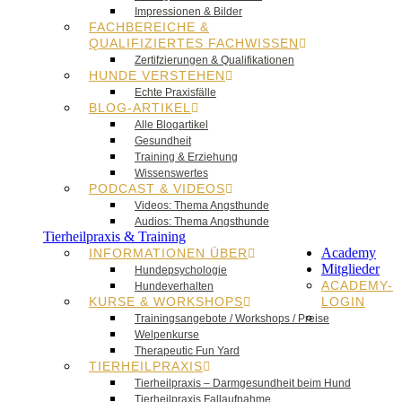
Impressionen & Bilder
FACHBEREICHE &
QUALIFIZIERTES FACHWISSEN
Zertifzierungen & Qualifikationen
HUNDE VERSTEHEN
Echte Praxisfälle
BLOG-ARTIKEL
Alle Blogartikel
Gesundheit
Training & Erziehung
Wissenswertes
PODCAST & VIDEOS
Videos: Thema Angsthunde
Audios: Thema Angsthunde
Tierheilpraxis & Training
Academy
INFORMATIONEN ÜBER
Mitglieder
Hundepsychologie
ACADEMY-
Hundeverhalten
KURSE & WORKSHOPS
LOGIN
Trainingsangebote / Workshops / Preise
Welpenkurse
Therapeutic Fun Yard
TIERHEILPRAXIS
Tierheilpraxis – Darmgesundheit beim Hund
Tierheilpraxis Fallaufnahme