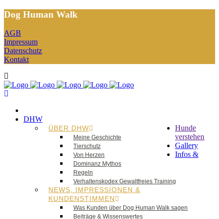
Dog Human Walk
AGB
Impressum
Datenschutz
Kontakt
DHW
Hunde
ÜBER DHW
verstehen
Meine Geschichte
Gallery
Tierschutz
Infos &
Von Herzen
Dominanz Mythos
Regeln
Verhaltenskodex Gewaltfreies Training
NEWS, IMPRESSIONEN &
KUNDENSTIMMEN
Was Kunden über Dog Human Walk sagen
Beiträge & Wissenswertes