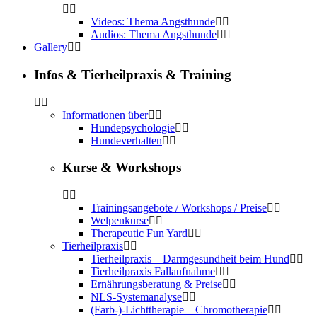
Videos: Thema Angsthunde
Audios: Thema Angsthunde
Gallery
Infos & Tierheilpraxis & Training
Informationen über
Hundepsychologie
Hundeverhalten
Kurse & Workshops
Trainingsangebote / Workshops / Preise
Welpenkurse
Therapeutic Fun Yard
Tierheilpraxis
Tierheilpraxis – Darmgesundheit beim Hund
Tierheilpraxis Fallaufnahme
Ernährungsberatung & Preise
NLS-Systemanalyse
(Farb-)-Lichttherapie – Chromotherapie