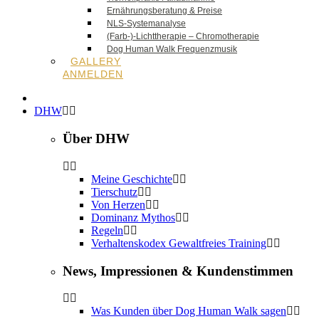
Ernährungsberatung & Preise
NLS-Systemanalyse
(Farb-)-Lichttherapie – Chromotherapie
Dog Human Walk Frequenzmusik
GALLERY
ANMELDEN
DHW
Über DHW
Meine Geschichte
Tierschutz
Von Herzen
Dominanz Mythos
Regeln
Verhaltenskodex Gewaltfreies Training
News, Impressionen & Kundenstimmen
Was Kunden über Dog Human Walk sagen