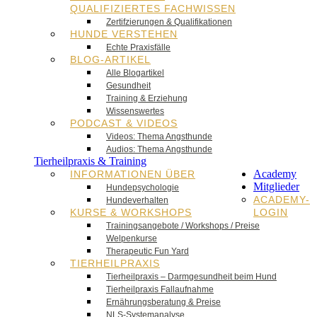
QUALIFIZIERTES FACHWISSEN
Zertifzierungen & Qualifikationen
HUNDE VERSTEHEN
Echte Praxisfälle
BLOG-ARTIKEL
Alle Blogartikel
Gesundheit
Training & Erziehung
Wissenswertes
PODCAST & VIDEOS
Videos: Thema Angsthunde
Audios: Thema Angsthunde
Tierheilpraxis & Training
Academy
INFORMATIONEN ÜBER
Mitglieder
Hundepsychologie
ACADEMY-
Hundeverhalten
KURSE & WORKSHOPS
LOGIN
Trainingsangebote / Workshops / Preise
Welpenkurse
Therapeutic Fun Yard
TIERHEILPRAXIS
Tierheilpraxis – Darmgesundheit beim Hund
Tierheilpraxis Fallaufnahme
Ernährungsberatung & Preise
NLS-Systemanalyse