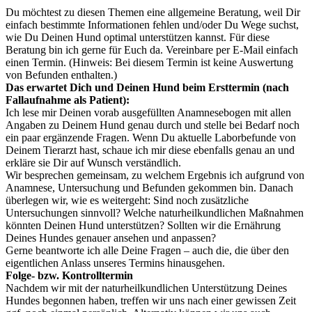
Du möchtest zu diesen Themen eine allgemeine Beratung, weil Dir
einfach bestimmte Informationen fehlen und/oder Du Wege suchst,
wie Du Deinen Hund optimal unterstützen kannst. Für diese
Beratung bin ich gerne für Euch da. Vereinbare per E-Mail einfach
einen Termin. (Hinweis: Bei diesem Termin ist keine Auswertung
von Befunden enthalten.)
Das erwartet Dich und Deinen Hund beim Ersttermin (nach
Fallaufnahme als Patient):
Ich lese mir Deinen vorab ausgefüllten Anamnesebogen mit allen
Angaben zu Deinem Hund genau durch und stelle bei Bedarf noch
ein paar ergänzende Fragen. Wenn Du aktuelle Laborbefunde von
Deinem Tierarzt hast, schaue ich mir diese ebenfalls genau an und
erkläre sie Dir auf Wunsch verständlich.
Wir besprechen gemeinsam, zu welchem Ergebnis ich aufgrund von
Anamnese, Untersuchung und Befunden gekommen bin. Danach
überlegen wir, wie es weitergeht: Sind noch zusätzliche
Untersuchungen sinnvoll? Welche naturheilkundlichen Maßnahmen
könnten Deinen Hund unterstützen? Sollten wir die Ernährung
Deines Hundes genauer ansehen und anpassen?
Gerne beantworte ich alle Deine Fragen – auch die, die über den
eigentlichen Anlass unseres Termins hinausgehen.
Folge- bzw. Kontrolltermin
Nachdem wir mit der naturheilkundlichen Unterstützung Deines
Hundes begonnen haben, treffen wir uns nach einer gewissen Zeit