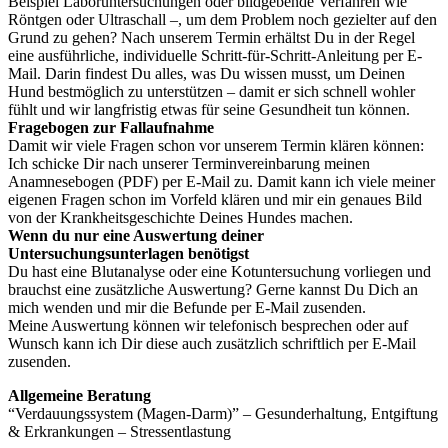
Beispiel Laboruntersuchungen oder bildgebende Verfahren wie
Röntgen oder Ultraschall –, um dem Problem noch gezielter auf den
Grund zu gehen? Nach unserem Termin erhältst Du in der Regel
eine ausführliche, individuelle Schritt-für-Schritt-Anleitung per E-
Mail. Darin findest Du alles, was Du wissen musst, um Deinen
Hund bestmöglich zu unterstützen – damit er sich schnell wohler
fühlt und wir langfristig etwas für seine Gesundheit tun können.
Fragebogen zur Fallaufnahme
Damit wir viele Fragen schon vor unserem Termin klären können:
Ich schicke Dir nach unserer Terminvereinbarung meinen
Anamnesebogen (PDF) per E-Mail zu. Damit kann ich viele meiner
eigenen Fragen schon im Vorfeld klären und mir ein genaues Bild
von der Krankheitsgeschichte Deines Hundes machen.
Wenn du nur eine Auswertung deiner
Untersuchungsunterlagen benötigst
Du hast eine Blutanalyse oder eine Kotuntersuchung vorliegen und
brauchst eine zusätzliche Auswertung? Gerne kannst Du Dich an
mich wenden und mir die Befunde per E-Mail zusenden.
Meine Auswertung können wir telefonisch besprechen oder auf
Wunsch kann ich Dir diese auch zusätzlich schriftlich per E-Mail
zusenden.
Allgemeine Beratung
“Verdauungssystem (Magen-Darm)” – Gesunderhaltung, Entgiftung
& Erkrankungen – Stressentlastung