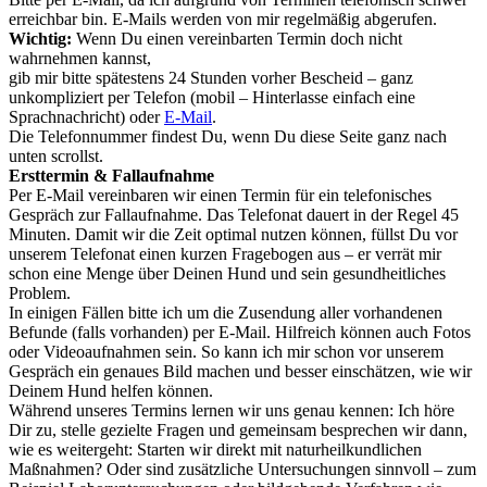
erreichbar bin. E-Mails werden von mir regelmäßig abgerufen.
Wichtig:
Wenn Du einen vereinbarten Termin doch nicht
wahrnehmen kannst,
gib mir bitte spätestens 24 Stunden vorher Bescheid – ganz
unkompliziert per Telefon (mobil – Hinterlasse einfach eine
Sprachnachricht) oder
E-Mail
.
Die Telefonnummer findest Du, wenn Du diese Seite ganz nach
unten scrollst.
Ersttermin & Fallaufnahme
Per E-Mail vereinbaren wir einen Termin für ein telefonisches
Gespräch zur Fallaufnahme. Das Telefonat dauert in der Regel 45
Minuten. Damit wir die Zeit optimal nutzen können, füllst Du vor
unserem Telefonat einen kurzen Fragebogen aus – er verrät mir
schon eine Menge über Deinen Hund und sein gesundheitliches
Problem.
In einigen Fällen bitte ich um die Zusendung aller vorhandenen
Befunde (falls vorhanden) per E-Mail. Hilfreich können auch Fotos
oder Videoaufnahmen sein. So kann ich mir schon vor unserem
Gespräch ein genaues Bild machen und besser einschätzen, wie wir
Deinem Hund helfen können.
Während unseres Termins lernen wir uns genau kennen: Ich höre
Dir zu, stelle gezielte Fragen und gemeinsam besprechen wir dann,
wie es weitergeht: Starten wir direkt mit naturheilkundlichen
Maßnahmen? Oder sind zusätzliche Untersuchungen sinnvoll – zum