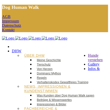
Dog Human Walk
AGB
Impressum
Datenschutz
Kontakt
DHW
Hunde
ÜBER DHW
verstehen
Meine Geschichte
Gallery
Tierschutz
Infos &
Von Herzen
Dominanz Mythos
Regeln
Verhaltenskodex Gewaltfreies Training
NEWS, IMPRESSIONEN &
KUNDENSTIMMEN
Was Kunden über Dog Human Walk sagen
Beiträge & Wissenswertes
Impressionen & Bilder
FACHBEREICHE &