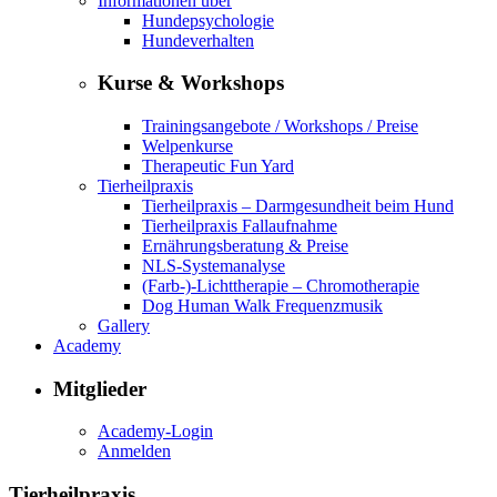
Informationen über
Hundepsychologie
Hundeverhalten
Kurse & Workshops
Trainingsangebote / Workshops / Preise
Welpenkurse
Therapeutic Fun Yard
Tierheilpraxis
Tierheilpraxis – Darmgesundheit beim Hund
Tierheilpraxis Fallaufnahme
Ernährungsberatung & Preise
NLS-Systemanalyse
(Farb-)-Lichttherapie – Chromotherapie
Dog Human Walk Frequenzmusik
Gallery
Academy
Mitglieder
Academy-Login
Anmelden
Tierheilpraxis