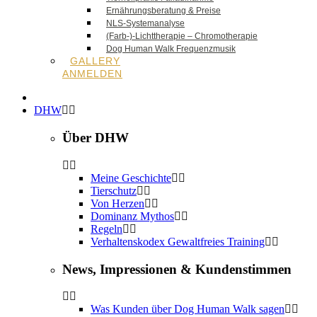
Ernährungsberatung & Preise
NLS-Systemanalyse
(Farb-)-Lichttherapie – Chromotherapie
Dog Human Walk Frequenzmusik
GALLERY
ANMELDEN
DHW
Über DHW
Meine Geschichte
Tierschutz
Von Herzen
Dominanz Mythos
Regeln
Verhaltenskodex Gewaltfreies Training
News, Impressionen & Kundenstimmen
Was Kunden über Dog Human Walk sagen