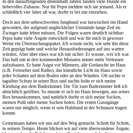
In den darauffolgenden dreieinhalb Jahren fanden viele Hunde ein
liebevolles Zuhause. Nur für Pepsi meldete sich nie jemand. Als er
schließlich vier Jahre alt war, durfte er bei mir einziehen.
Doch aus dem unbeschwerten Junghund war inzwischen ein Hund
geworden, der aufgrund unglücklicher Umstände lange Zeit im
Zwinger hatte leben müssen. Die Folgen waren deutlich sichtbar:
Pepsi hatte viele Ängste entwickelt und war für mich in gewisser
Weise ein Überraschungspaket. Ich wusste nicht, wie sehr ihn diese
Zeit geprägt hatte und welche Herausforderungen auf uns warten
würden. Aber über eines war ich mir sicher: Er wusste, wer ich war.
Das half mir in den kommenden Monaten immer mehr Vertrauen
aufzubauen. Er hatte Angst vor Männern, alle Geräusche im Haus
(z.B. Fernseher und Radio), das künstliche Licht im Haus sowie
jeder Schatten auf dem Boden oder an den Wänden. Oft suchte er
tagsüber Schutz in seiner Box und nachts holte er sich meine
Kleidung aus dem Badezimmer. Die Tür zum Badezimmer ließ ich
absichtlich geöffnet. So musste er sich im Haus bewegen, aus seiner
Box herauskommen, und natürlich durfte er sich meine Socken,
meinen Pulli oder meine Socken holen. Die ersten Gassigänge
waren nur möglich, wenn er sein Halsband in der Schnauze tragen
konnte.
Gemeinsam haben wir uns auf den Weg gemacht. Schritt für Schritt,
in seinem Tempo. Heute blicken wir auf viele überwundene Ängste,