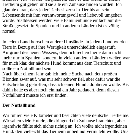
Tierheim gut gehen und sie alle ein Zuhause finden würden. Ich
glaubte daran, dass jeder Tierbesitzer sein Tier bis an sein
Lebensende mit ihm verantwortungsvoll und liebevoll umgehen
würde. Stattdessen werden viele Familienhunde einfach auf die
Straße gesetzt. In Spanien und in anderen Ländern ist es völlig
normal.
In jedem Land herrschen andere Umstände. In jedem Land werden
Tiere in Bezug auf ihre Wertigkeit unterschiedlich eingestuft.
Aufgrund des neuen Wissens, denn ich recherchierte dann nicht
mehr nur in Spanien, sondern in vielen anderen Ländern weiter, war
für mich klar, der nächste Hund kommt aus dem Tierschutz und
sollte ein Notfallhund sein.
Nach über einem Jahr gab ich meine Suche nach dem großen
Blonden zwar auf, was mir sehr schwer fiel, aber dafür war die
Entscheidung getroffen, dass ich einen Hund adoptieren wollte. Bis
dahin hatte es aber noch einmal ein Jahr gedauert, denn diesen
Notfallhund musste ich erst finden.
Der Notfallhund
Wir fuhren viele Kilometer und besuchten viele deutsche Tierheime.
Wir sahen viele Hunde, die dringend ein Zuhause brauchten, aber
irgendwie fühlte sich nichts richtig an. Ich wollte nicht irgendeinen
Hund, den vielleicht das Tierheim unbedingt vermitteln wollte. Uns