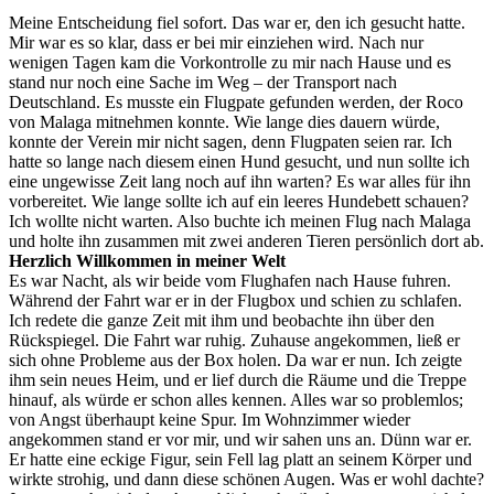
Meine Entscheidung fiel sofort. Das war er, den ich gesucht hatte.
Mir war es so klar, dass er bei mir einziehen wird. Nach nur
wenigen Tagen kam die Vorkontrolle zu mir nach Hause und es
stand nur noch eine Sache im Weg – der Transport nach
Deutschland. Es musste ein Flugpate gefunden werden, der Roco
von Malaga mitnehmen konnte. Wie lange dies dauern würde,
konnte der Verein mir nicht sagen, denn Flugpaten seien rar. Ich
hatte so lange nach diesem einen Hund gesucht, und nun sollte ich
eine ungewisse Zeit lang noch auf ihn warten? Es war alles für ihn
vorbereitet. Wie lange sollte ich auf ein leeres Hundebett schauen?
Ich wollte nicht warten. Also buchte ich meinen Flug nach Malaga
und holte ihn zusammen mit zwei anderen Tieren persönlich dort ab.
Herzlich Willkommen in meiner Welt
Es war Nacht, als wir beide vom Flughafen nach Hause fuhren.
Während der Fahrt war er in der Flugbox und schien zu schlafen.
Ich redete die ganze Zeit mit ihm und beobachte ihn über den
Rückspiegel. Die Fahrt war ruhig. Zuhause angekommen, ließ er
sich ohne Probleme aus der Box holen. Da war er nun. Ich zeigte
ihm sein neues Heim, und er lief durch die Räume und die Treppe
hinauf, als würde er schon alles kennen. Alles war so problemlos;
von Angst überhaupt keine Spur. Im Wohnzimmer wieder
angekommen stand er vor mir, und wir sahen uns an. Dünn war er.
Er hatte eine eckige Figur, sein Fell lag platt an seinem Körper und
wirkte strohig, und dann diese schönen Augen. Was er wohl dachte?