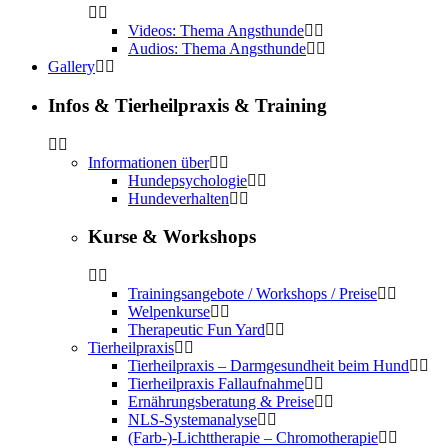
Videos: Thema Angsthunde
Audios: Thema Angsthunde
Gallery
Infos & Tierheilpraxis & Training
Informationen über
Hundepsychologie
Hundeverhalten
Kurse & Workshops
Trainingsangebote / Workshops / Preise
Welpenkurse
Therapeutic Fun Yard
Tierheilpraxis
Tierheilpraxis – Darmgesundheit beim Hund
Tierheilpraxis Fallaufnahme
Ernährungsberatung & Preise
NLS-Systemanalyse
(Farb-)-Lichttherapie – Chromotherapie