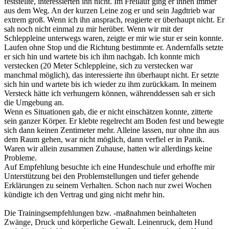
feststellte, interessierten ihn nicht. Im Freilauf ging er ihnen immer
aus dem Weg. An der kurzen Leine zog er und sein Jagdtrieb war
extrem groß. Wenn ich ihn ansprach, reagierte er überhaupt nicht. Er
sah noch nicht einmal zu mir herüber. Wenn wir mit der
Schleppleine unterwegs waren, zeigte er mir wie stur er sein konnte.
Laufen ohne Stop und die Richtung bestimmte er. Andernfalls setzte
er sich hin und wartete bis ich ihm nachgab. Ich konnte mich
verstecken (20 Meter Schleppleine, sich zu verstecken war
manchmal möglich), das interessierte ihn überhaupt nicht. Er setzte
sich hin und wartete bis ich wieder zu ihm zurückkam. In meinem
Versteck hätte ich verhungern können, währenddessen sah er sich
die Umgebung an.
Wenn es Situationen gab, die er nicht einschätzen konnte, zitterte
sein ganzer Körper. Er klebte regelrecht am Boden fest und bewegte
sich dann keinen Zentimeter mehr. Alleine lassen, nur ohne ihn aus
dem Raum gehen, war nicht möglich, dann verfiel er in Panik.
Waren wir allein zusammen Zuhause, hatten wir allerdings keine
Probleme.
Auf Empfehlung besuchte ich eine Hundeschule und erhoffte mir
Unterstützung bei den Problemstellungen und tiefer gehende
Erklärungen zu seinem Verhalten. Schon nach nur zwei Wochen
kündigte ich den Vertrag und ging nicht mehr hin.
Die Trainingsempfehlungen bzw. -maßnahmen beinhalteten
Zwänge, Druck und körperliche Gewalt. Leinenruck, dem Hund