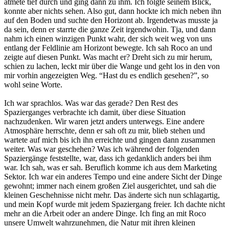
atmete tief durch und ging dann zu ihm. Ich folgte seinem Blick,
konnte aber nichts sehen. Also gut, dann hockte ich mich neben ihn
auf den Boden und suchte den Horizont ab. Irgendetwas musste ja
da sein, denn er starrte die ganze Zeit irgendwohin. Tja, und dann
nahm ich einen winzigen Punkt wahr, der sich weit weg von uns
entlang der Feldlinie am Horizont bewegte. Ich sah Roco an und
zeigte auf diesen Punkt. Was macht er? Dreht sich zu mir herum,
schien zu lachen, leckt mir über die Wange und geht los in den von
mir vorhin angezeigten Weg. “Hast du es endlich gesehen?”, so
wohl seine Worte.
Ich war sprachlos. Was war das gerade? Den Rest des
Spazierganges verbrachte ich damit, über diese Situation
nachzudenken. Wir waren jetzt anders unterwegs. Eine andere
Atmosphäre herrschte, denn er sah oft zu mir, blieb stehen und
wartete auf mich bis ich ihn erreichte und gingen dann zusammen
weiter. Was war geschehen? Was ich während der folgenden
Spaziergänge feststellte, war, dass ich gedanklich anders bei ihm
war. Ich sah, was er sah. Beruflich komme ich aus dem Marketing
Sektor. Ich war ein anderes Tempo und eine andere Sicht der Dinge
gewohnt; immer nach einem großen Ziel ausgerichtet, und sah die
kleinen Geschehnisse nicht mehr. Das änderte sich nun schlagartig,
und mein Kopf wurde mit jedem Spaziergang freier. Ich dachte nicht
mehr an die Arbeit oder an andere Dinge. Ich fing an mit Roco
unsere Umwelt wahrzunehmen, die Natur mit ihren kleinen