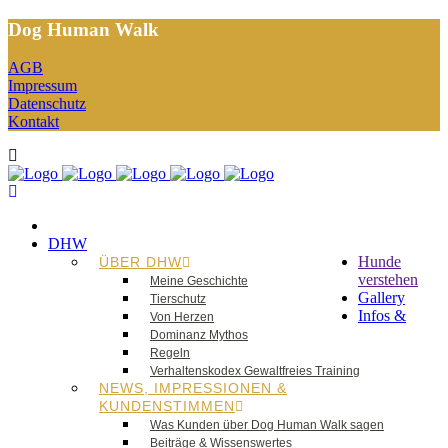
Dog Human Walk
AGB
Impressum
Datenschutz
Kontakt
DHW
Hunde
ÜBER DHW
verstehen
Meine Geschichte
Gallery
Tierschutz
Infos &
Von Herzen
Dominanz Mythos
Regeln
Verhaltenskodex Gewaltfreies Training
NEWS, IMPRESSIONEN &
KUNDENSTIMMEN
Was Kunden über Dog Human Walk sagen
Beiträge & Wissenswertes