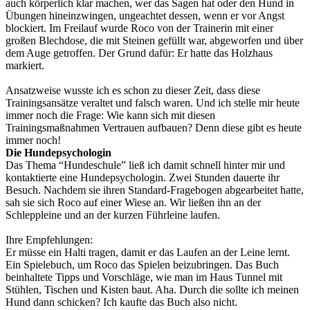
auch körperlich klar machen, wer das Sagen hat oder den Hund in
Übungen hineinzwingen, ungeachtet dessen, wenn er vor Angst
blockiert. Im Freilauf wurde Roco von der Trainerin mit einer
großen Blechdose, die mit Steinen gefüllt war, abgeworfen und über
dem Auge getroffen. Der Grund dafür: Er hatte das Holzhaus
markiert.
Ansatzweise wusste ich es schon zu dieser Zeit, dass diese
Trainingsansätze veraltet und falsch waren. Und ich stelle mir heute
immer noch die Frage: Wie kann sich mit diesen
Trainingsmaßnahmen Vertrauen aufbauen? Denn diese gibt es heute
immer noch!
Die Hundepsychologin
Das Thema “Hundeschule” ließ ich damit schnell hinter mir und
kontaktierte eine Hundepsychologin. Zwei Stunden dauerte ihr
Besuch. Nachdem sie ihren Standard-Fragebogen abgearbeitet hatte,
sah sie sich Roco auf einer Wiese an. Wir ließen ihn an der
Schleppleine und an der kurzen Führleine laufen.
Ihre Empfehlungen:
Er müsse ein Halti tragen, damit er das Laufen an der Leine lernt.
Ein Spielebuch, um Roco das Spielen beizubringen. Das Buch
beinhaltete Tipps und Vorschläge, wie man im Haus Tunnel mit
Stühlen, Tischen und Kisten baut. Aha. Durch die sollte ich meinen
Hund dann schicken? Ich kaufte das Buch also nicht.