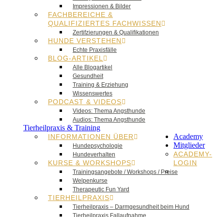
Impressionen & Bilder
FACHBEREICHE &
QUALIFIZIERTES FACHWISSEN
Zertifzierungen & Qualifikationen
HUNDE VERSTEHEN
Echte Praxisfälle
BLOG-ARTIKEL
Alle Blogartikel
Gesundheit
Training & Erziehung
Wissenswertes
PODCAST & VIDEOS
Videos: Thema Angsthunde
Audios: Thema Angsthunde
Tierheilpraxis & Training
Academy
INFORMATIONEN ÜBER
Mitglieder
Hundepsychologie
ACADEMY-
Hundeverhalten
KURSE & WORKSHOPS
LOGIN
Trainingsangebote / Workshops / Preise
Welpenkurse
Therapeutic Fun Yard
TIERHEILPRAXIS
Tierheilpraxis – Darmgesundheit beim Hund
Tierheilpraxis Fallaufnahme