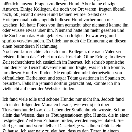
plötzlich tausend Fragen zu diesem Hund. Aber keine einzige
Antwort. Einige Kollegen, die noch vor Ort waren, fragten überall
nach, ob jemand diesen Hund kennen würde. Selbst das
Hotelpersonal hatte angeblich diesen Hund vorher noch nie
gesehen. Ich hatte Fotos von ihm gemacht, aber niemand kannte ihn
oder wusste etwas über ihn. Niemand hatte ihn mehr gesehen und
die Suche um das Hotelgebiet war erfolglos. Er war weg und
spurlos verschwunden. Es blieb nur noch die Erinnerung an diesen
einen besonderen Nachmittag.
Noch ein Jahr suchte ich nach ihm. Kollegen, die nach Valenzia
reisten, fuhren das Gebiet um das Hotel ab. Ohne Erfolg. In dieser
Zeit recherchierte ich zusätzlich im Internet. Ich schrieb spanische
und deutsche Tierschutzvereine an und fragte, was ich tun könnte,
um diesen Hund zu finden. Sie empfahlen mir Internetseiten von
öffentlichen Tierheimen und sogar Tötungsstationen in Spanien zu
besuchen. Falls ihn jemand dorthin gebracht hat, könnte ich ihn
vielleicht auf einer der Websites finden.
Ich fand viele tolle und schöne Hunde; nur nicht ihn. Jedoch fand
ich in den folgenden Monaten heraus, wie wenig ich über
Tierschutzhunde bzw. das Leben der Straßenhunde wusste. Schon
allein das Wissen, dass es Tötungsstationen gibt. Hunde, die in einer
festgelegten Zeit kein Zuhause finden, werden eingeschläfert. Sie
sind gesund und vermittelbar. Das einzige was ihnen fehlt ist ein
Zuhause. Ich war naiv zu glauben, dass es den Tieren in einem