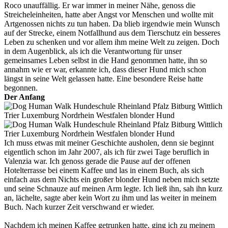
Roco unauffällig. Er war immer in meiner Nähe, genoss die
Streicheleinheiten, hatte aber Angst vor Menschen und wollte mit
Artgenossen nichts zu tun haben. Da blieb irgendwie mein Wunsch
auf der Strecke, einem Notfallhund aus dem Tierschutz ein besseres
Leben zu schenken und vor allem ihm meine Welt zu zeigen. Doch
in dem Augenblick, als ich die Verantwortung für unser
gemeinsames Leben selbst in die Hand genommen hatte, ihn so
annahm wie er war, erkannte ich, dass dieser Hund mich schon
längst in seine Welt gelassen hatte. Eine besondere Reise hatte
begonnen.
Der Anfang
Ich muss etwas mit meiner Geschichte ausholen, denn sie beginnt
eigentlich schon im Jahr 2007, als ich für zwei Tage beruflich in
Valenzia war. Ich genoss gerade die Pause auf der offenen
Hotelterrasse bei einem Kaffee und las in einem Buch, als sich
einfach aus dem Nichts ein großer blonder Hund neben mich setzte
und seine Schnauze auf meinen Arm legte. Ich ließ ihn, sah ihn kurz
an, lächelte, sagte aber kein Wort zu ihm und las weiter in meinem
Buch. Nach kurzer Zeit verschwand er wieder.
Nachdem ich meinen Kaffee getrunken hatte, ging ich zu meinem