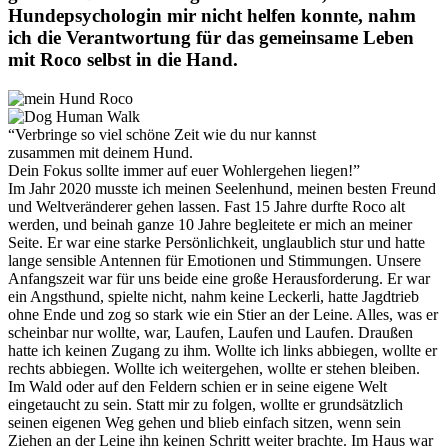
Hundepsychologin mir nicht helfen konnte, nahm
ich die Verantwortung für das gemeinsame Leben
mit Roco selbst in die Hand.
“Verbringe so viel schöne Zeit wie du nur kannst
zusammen mit deinem Hund.
Dein Fokus sollte immer auf euer Wohlergehen liegen!”
Im Jahr 2020 musste ich meinen Seelenhund, meinen besten Freund
und Weltveränderer gehen lassen. Fast 15 Jahre durfte Roco alt
werden, und beinah ganze 10 Jahre begleitete er mich an meiner
Seite. Er war eine starke Persönlichkeit, unglaublich stur und hatte
lange sensible Antennen für Emotionen und Stimmungen. Unsere
Anfangszeit war für uns beide eine große Herausforderung. Er war
ein Angsthund, spielte nicht, nahm keine Leckerli, hatte Jagdtrieb
ohne Ende und zog so stark wie ein Stier an der Leine. Alles, was er
scheinbar nur wollte, war, Laufen, Laufen und Laufen. Draußen
hatte ich keinen Zugang zu ihm. Wollte ich links abbiegen, wollte er
rechts abbiegen. Wollte ich weitergehen, wollte er stehen bleiben.
Im Wald oder auf den Feldern schien er in seine eigene Welt
eingetaucht zu sein. Statt mir zu folgen, wollte er grundsätzlich
seinen eigenen Weg gehen und blieb einfach sitzen, wenn sein
Ziehen an der Leine ihn keinen Schritt weiter brachte. Im Haus war