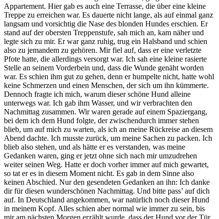
Appartement. Hier gab es auch eine Terrasse, die über eine kleine
Treppe zu erreichen war. Es dauerte nicht lange, als auf einmal ganz
langsam und vorsichtig die Nase des blonden Hundes erschien. Er
stand auf der obersten Treppenstufe, sah mich an, kam näher und
legte sich zu mir. Er war ganz ruhig, trug ein Halsband und schien
also zu jemandem zu gehören. Mir fiel auf, dass er eine verletzte
Pfote hatte, die allerdings versorgt war. Ich sah eine kleine rasierte
Stelle an seinem Vorderbein und, dass die Wunde genäht worden
war. Es schien ihm gut zu gehen, denn er humpelte nicht, hatte wohl
keine Schmerzen und einen Menschen, der sich um ihn kümmerte.
Dennoch fragte ich mich, warum dieser schöne Hund alleine
unterwegs war. Ich gab ihm Wasser, und wir verbrachten den
Nachmittag zusammen. Wir waren gerade auf einem Spaziergang,
bei dem ich dem Hund folgte, der zwischendurch immer stehen
blieb, um auf mich zu warten, als ich an meine Rückreise an diesem
Abend dachte. Ich musste zurück, um meine Sachen zu packen. Ich
blieb also stehen, und als hätte er es verstanden, was meine
Gedanken waren, ging er jetzt ohne sich nach mir umzudrehen
weiter seinen Weg. Hatte er doch vorher immer auf mich gewartet,
so tat er es in diesem Moment nicht. Es gab in dem Sinne also
keinen Abschied. Nur den gesendeten Gedanken an ihn: Ich danke
dir für diesen wunderschönen Nachmittag. Und bitte pass’ auf dich
auf. In Deutschland angekommen, war natürlich noch dieser Hund
in meinem Kopf. Alles schien aber normal wie immer zu sein, bis
mir am nächsten Morgen erzählt wurde, dass der Hund vor der Tür