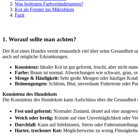
Was bedeuten Farbveränderungen?
Kot als Fenster ins Mikrobiom
Fazit
1. Worauf sollte man achten?
Der Kot eines Hundes verrät erstaunlich viel über seine Gesundhei
auch auf mögliche Erkrankungen.
Konsistenz:
Idealer Kot ist gut geformt, feucht, aber nicht mat
Farbe:
Braun ist normal. Abweichungen wie schwarz, grau, or
Menge & Häufigkeit:
Sehr große Mengen oder häufiger Kotabsa
Beimengungen:
Schleim, Blut, unverdaute Futterreste oder Par
Konsistenz des Hundekots
Die Konsistenz des Hundekots kann Aufschluss über die Gesundheit
Fest und geformt:
Normaler Zustand, deutet auf eine ausgew
Weich oder breiig:
Könnte auf eine Unverträglichkeit oder 
Durchfall:
Kann auf Infektionen, Stress oder Futterumstellun
Harter, trockener Kot:
Möglicherweise zu wenig Flüssigkeits