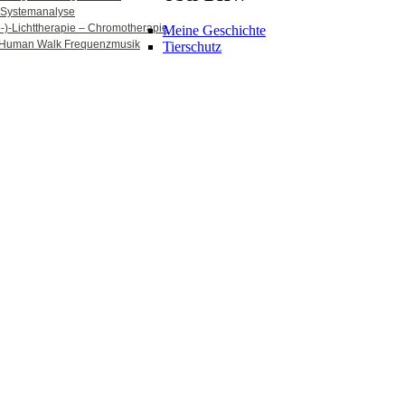
Systemanalyse
b-)-Lichttherapie – Chromotherapie
Meine Geschichte
Human Walk Frequenzmusik
Tierschutz