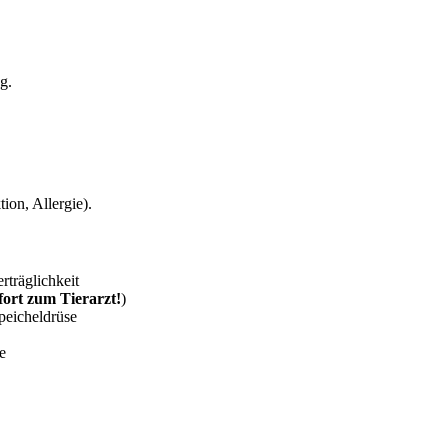
g.
ion, Allergie).
träglichkeit
fort zum Tierarzt!
)
peicheldrüse
e