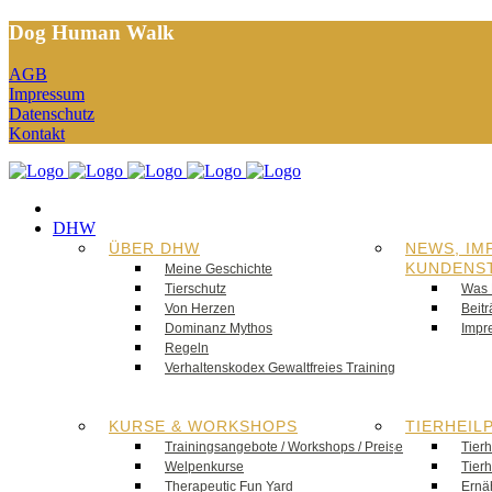
Dog Human Walk
AGB
Impressum
Datenschutz
Kontakt
DHW
ÜBER DHW
NEWS, IM
KUNDENS
Meine Geschichte
Tierschutz
Was 
Von Herzen
Beit
Dominanz Mythos
Impr
Regeln
Verhaltenskodex Gewaltfreies Training
KURSE & WORKSHOPS
TIERHEIL
Trainingsangebote / Workshops / Preise
Tier
Welpenkurse
Tier
Therapeutic Fun Yard
Ernä