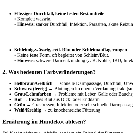
Flüssiger Durchfall, keine festen Bestandteile
◦ Komplett wässrig.
◦
Hinweis:
starker Durchfall, Infektion, Parasiten, akute Reizun
Schleimig-wässrig, evtl. Blut oder Schleimauflagerungen
◦ Keine feste Form, oft begleitet von Schleim/Blut.
◦
Hinweis:
schwere Darmentzündung (z. B. Kolitis, IBD, Infekt
2. Was bedeuten Farbveränderungen?
Hellbraun/Gelblich
→ schnelle Darmpassage, Durchfall, Unver
Schwarz (teerig)
→ Blutungen im oberen Verdauungstrakt (
so
Grau/Lehmfarben
→ Probleme mit Leber, Galle oder Bauchs
Rot
→ frisches Blut aus Dick- oder Enddarm
Grün
→ Grasfressen, Infektion oder sehr schnelle Darmpassag
Weiß/Kreidig
→ zu knochenreiche Fütterung
Ernährung im Hundekot ablesen?