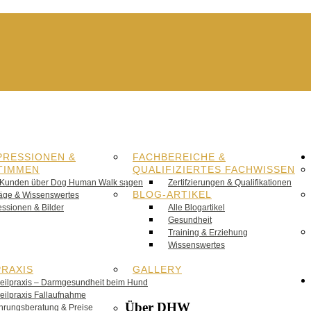
PRESSIONEN &
FACHBEREICHE &
TIMMEN
QUALIFIZIERTES FACHWISSEN
Kunden über Dog Human Walk sagen
Zertifzierungen & Qualifikationen
BLOG-ARTIKEL
räge & Wissenswertes
essionen & Bilder
Alle Blogartikel
Gesundheit
Training & Erziehung
Wissenswertes
PRAXIS
GALLERY
heilpraxis – Darmgesundheit beim Hund
heilpraxis Fallaufnahme
Über DHW
hrungsberatung & Preise