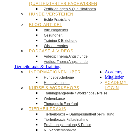
QUALIFIZIERTES FACHWISSEN
Zertifzierungen & Qualifikationen
HUNDE VERSTEHEN
Echte Praxisfälle
BLOG-ARTIKEL
Alle Blogartikel
Gesundheit
Training & Erziehung
Wissenswertes
PODCAST & VIDEOS
Videos: Thema Angsthunde
Audios: Thema Angsthunde
Tierheilpraxis & Training
Academy
INFORMATIONEN ÜBER
Mitglieder
Hundepsychologie
ACADEMY-
Hundeverhalten
KURSE & WORKSHOPS
LOGIN
Trainingsangebote / Workshops / Preise
Welpenkurse
Therapeutic Fun Yard
TIERHEILPRAXIS
Tierheilpraxis – Darmgesundheit beim Hund
Tierheilpraxis Fallaufnahme
Ernährungsberatung & Preise
NLS-Systemanalyse