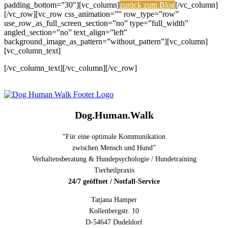
padding_bottom=”30″][vc_column]
zurück zum Blog
[/vc_column]
[/vc_row][vc_row css_animation=”” row_type=”row”
use_row_as_full_screen_section=”no” type=”full_width”
angled_section=”no” text_align=”left”
background_image_as_pattern=”without_pattern”][vc_column]
[vc_column_text]
[/vc_column_text][/vc_column][/vc_row]
Dog.Human.Walk
“Für eine optimale Kommunikation
zwischen Mensch und Hund”
Verhaltensberatung & Hundepsychologie / Hundetraining
Tierheilpraxis
24/7 geöffnet / Notfall-Service
Tatjana Hamper
Kollenbergstr. 10
D-54647 Dudeldorf