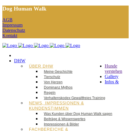
Dog Human Walk
AGB
Impressum
Datenschutz
Kontakt
DHW
Hunde
ÜBER DHW
verstehen
Meine Geschichte
Gallery
Tierschutz
Infos &
Von Herzen
Dominanz Mythos
Regeln
Verhaltenskodex Gewaltfreies Training
NEWS, IMPRESSIONEN &
KUNDENSTIMMEN
Was Kunden über Dog Human Walk sagen
Beiträge & Wissenswertes
Impressionen & Bilder
FACHBEREICHE &