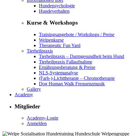
Informationen über
Hundepsychologie
Hundeverhalten
Kurse & Workshops
Trainingsangebote / Workshops / Preise
Welpenkurse
Therapeutic Fun Yard
Tierheilpraxis
Tierheilpraxis – Darmgesundheit beim Hund
Tierheilpraxis Fallaufnahme
Ernährungsberatung & Preise
NLS-Systemanalyse
(Farb-)-Lichttherapie – Chromotherapie
Dog Human Walk Frequenzmusik
Gallery
Academy
Mitglieder
Academy-Login
Anmelden