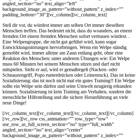
angled_section=”no” text_align=”left”
background_image_as_pattern=”without_pattern” z_index=””
padding_bottom=”30″][vc_column][vc_column_text]
Stell dir vor, du würdest immer am selben Ort immer dieselben
Menschen treffen. Das bedeutet nicht, dass du woanders, an einem
fremden Ort einem fremden Menschen sofort vertrauen würdest. .
Eine Welpengruppe, die nicht gut geführt wird, kann sogar
Entwicklungsstörungen hervorbringen. Wenn ein Welpe ständig
gemobbt wird, immer alleine am Zaun entlang geht, ohne eine
Reaktion des Menschen; unter anderem Übungen wie: Ein Welpe
muss 60 Minuten bei seinem Menschen sitzen und darf nicht
mitspielen. Steht er auf, wird er gemaßregelt (Nacken- oder
Schnauzengriff, Popo runterdrücken oder Leinenruck). Das ist keine
Sozialisierung; das ist noch nicht mal ein gutes Training!! Ein Welpe
sollte ein Welpe sein dürfen und seine Umwelt neugierig erkunden
können. Sozialisierung ist kein Training am Verhalten, sondern die
menschliche Hilfestellung und die sichere Heranführung an viele
neue Dinge!
[/vc_column_text][vc_column_text][/vc_column_text][/vc_column]
[/vc_row][vc_row css_animation=”” row_type=”row”
use_row_as_full_screen_section=”no” type=”full_width”
angled_section=”no” text_align=”center”
background_image_as_pattern=”without_pattern” z_index=””