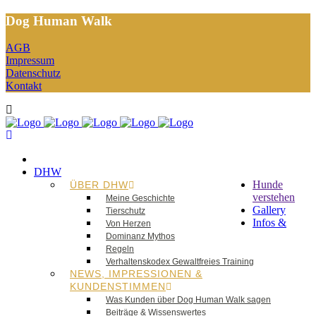
Dog Human Walk
AGB
Impressum
Datenschutz
Kontakt
DHW
Hunde
ÜBER DHW
verstehen
Meine Geschichte
Gallery
Tierschutz
Infos &
Von Herzen
Dominanz Mythos
Regeln
Verhaltenskodex Gewaltfreies Training
NEWS, IMPRESSIONEN &
KUNDENSTIMMEN
Was Kunden über Dog Human Walk sagen
Beiträge & Wissenswertes