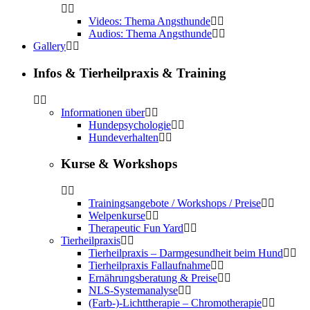
Videos: Thema Angsthunde
Audios: Thema Angsthunde
Gallery
Infos & Tierheilpraxis & Training
Informationen über
Hundepsychologie
Hundeverhalten
Kurse & Workshops
Trainingsangebote / Workshops / Preise
Welpenkurse
Therapeutic Fun Yard
Tierheilpraxis
Tierheilpraxis – Darmgesundheit beim Hund
Tierheilpraxis Fallaufnahme
Ernährungsberatung & Preise
NLS-Systemanalyse
(Farb-)-Lichttherapie – Chromotherapie