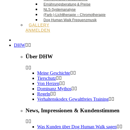
Ernährungsberatung & Preise
NLS-Systemanalyse
(Farb-)-Lichttherapie – Chromotherapie
Dog Human Walk Frequenzmusik
GALLERY
ANMELDEN
DHW
Über DHW
Meine Geschichte
Tierschutz
Von Herzen
Dominanz Mythos
Regeln
Verhaltenskodex Gewaltfreies Training
News, Impressionen & Kundenstimmen
Was Kunden über Dog Human Walk sagen