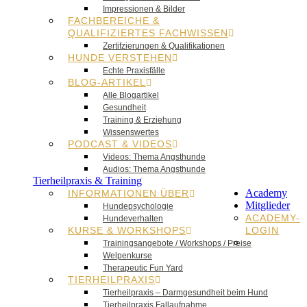
Impressionen & Bilder
FACHBEREICHE &
QUALIFIZIERTES FACHWISSEN
Zertifzierungen & Qualifikationen
HUNDE VERSTEHEN
Echte Praxisfälle
BLOG-ARTIKEL
Alle Blogartikel
Gesundheit
Training & Erziehung
Wissenswertes
PODCAST & VIDEOS
Videos: Thema Angsthunde
Audios: Thema Angsthunde
Tierheilpraxis & Training
Academy
INFORMATIONEN ÜBER
Mitglieder
Hundepsychologie
ACADEMY-
Hundeverhalten
KURSE & WORKSHOPS
LOGIN
Trainingsangebote / Workshops / Preise
Welpenkurse
Therapeutic Fun Yard
TIERHEILPRAXIS
Tierheilpraxis – Darmgesundheit beim Hund
Tierheilpraxis Fallaufnahme