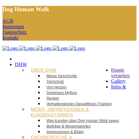
Dog Human Walk
AGB
Impressum
Datenschutz
Kontakt
DHW
Hunde
ÜBER DHW
verstehen
Meine Geschichte
Gallery
Tierschutz
Infos &
Von Herzen
Dominanz Mythos
Regeln
Verhaltenskodex Gewaltfreies Training
NEWS, IMPRESSIONEN &
KUNDENSTIMMEN
Was Kunden über Dog Human Walk sagen
Beiträge & Wissenswertes
Impressionen & Bilder
FACHBEREICHE &