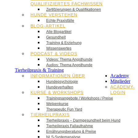
QUALIFIZIERTES FACHWISSEN
Zertifzierungen & Qualifikationen
HUNDE VERSTEHEN
Echte Praxisfälle
BLOG-ARTIKEL
Alle Blogartikel
Gesundheit
Training & Erziehung
Wissenswertes
PODCAST & VIDEOS
Videos: Thema Angsthunde
Audios: Thema Angsthunde
Tierheilpraxis & Training
Academy
INFORMATIONEN ÜBER
Mitglieder
Hundepsychologie
ACADEMY-
Hundeverhalten
KURSE & WORKSHOPS
LOGIN
Trainingsangebote / Workshops / Preise
Welpenkurse
Therapeutic Fun Yard
TIERHEILPRAXIS
Tierheilpraxis – Darmgesundheit beim Hund
Tierheilpraxis Fallaufnahme
Ernährungsberatung & Preise
NLS-Systemanalyse