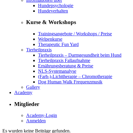
Informationen über
Hundepsychologie
Hundeverhalten
Kurse & Workshops
Trainingsangebote / Workshops / Preise
Welpenkurse
Therapeutic Fun Yard
Tierheilpraxis
Tierheilpraxis – Darmgesundheit beim Hund
Tierheilpraxis Fallaufnahme
Ernährungsberatung & Preise
NLS-Systemanalyse
(Farb-)-Lichttherapie – Chromotherapie
Dog Human Walk Frequenzmusik
Gallery
Academy
Mitglieder
Academy-Login
Anmelden
Es wurden keine Beiträge gefunden.