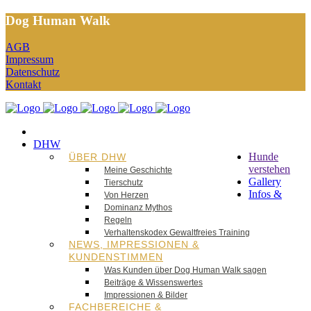
Dog Human Walk
AGB
Impressum
Datenschutz
Kontakt
DHW
Hunde
ÜBER DHW
verstehen
Meine Geschichte
Gallery
Tierschutz
Infos &
Von Herzen
Dominanz Mythos
Regeln
Verhaltenskodex Gewaltfreies Training
NEWS, IMPRESSIONEN &
KUNDENSTIMMEN
Was Kunden über Dog Human Walk sagen
Beiträge & Wissenswertes
Impressionen & Bilder
FACHBEREICHE &