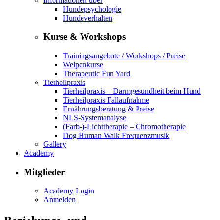
Informationen über
Hundepsychologie
Hundeverhalten
Kurse & Workshops
Trainingsangebote / Workshops / Preise
Welpenkurse
Therapeutic Fun Yard
Tierheilpraxis
Tierheilpraxis – Darmgesundheit beim Hund
Tierheilpraxis Fallaufnahme
Ernährungsberatung & Preise
NLS-Systemanalyse
(Farb-)-Lichttherapie – Chromotherapie
Dog Human Walk Frequenzmusik
Gallery
Academy
Mitglieder
Academy-Login
Anmelden