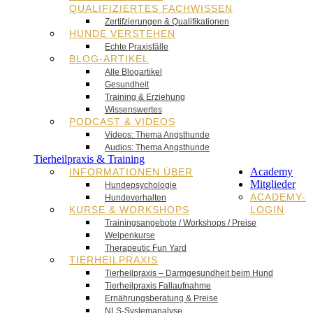
QUALIFIZIERTES FACHWISSEN
Zertifzierungen & Qualifikationen
HUNDE VERSTEHEN
Echte Praxisfälle
BLOG-ARTIKEL
Alle Blogartikel
Gesundheit
Training & Erziehung
Wissenswertes
PODCAST & VIDEOS
Videos: Thema Angsthunde
Audios: Thema Angsthunde
Tierheilpraxis & Training
Academy
INFORMATIONEN ÜBER
Mitglieder
Hundepsychologie
ACADEMY-
Hundeverhalten
KURSE & WORKSHOPS
LOGIN
Trainingsangebote / Workshops / Preise
Welpenkurse
Therapeutic Fun Yard
TIERHEILPRAXIS
Tierheilpraxis – Darmgesundheit beim Hund
Tierheilpraxis Fallaufnahme
Ernährungsberatung & Preise
NLS-Systemanalyse