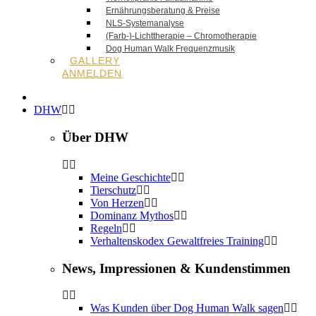
Ernährungsberatung & Preise
NLS-Systemanalyse
(Farb-)-Lichttherapie – Chromotherapie
Dog Human Walk Frequenzmusik
GALLERY
ANMELDEN
DHW
Über DHW
Meine Geschichte
Tierschutz
Von Herzen
Dominanz Mythos
Regeln
Verhaltenskodex Gewaltfreies Training
News, Impressionen & Kundenstimmen
Was Kunden über Dog Human Walk sagen