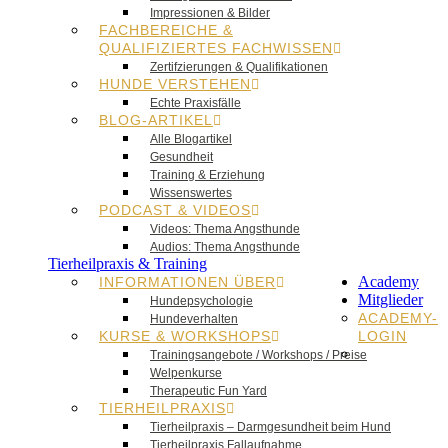
Impressionen & Bilder
FACHBEREICHE &
QUALIFIZIERTES FACHWISSEN
Zertifzierungen & Qualifikationen
HUNDE VERSTEHEN
Echte Praxisfälle
BLOG-ARTIKEL
Alle Blogartikel
Gesundheit
Training & Erziehung
Wissenswertes
PODCAST & VIDEOS
Videos: Thema Angsthunde
Audios: Thema Angsthunde
Tierheilpraxis & Training
Academy
INFORMATIONEN ÜBER
Mitglieder
Hundepsychologie
ACADEMY-
Hundeverhalten
KURSE & WORKSHOPS
LOGIN
Trainingsangebote / Workshops / Preise
Welpenkurse
Therapeutic Fun Yard
TIERHEILPRAXIS
Tierheilpraxis – Darmgesundheit beim Hund
Tierheilpraxis Fallaufnahme