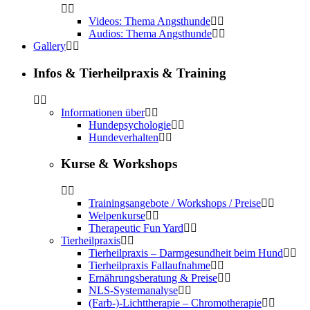
Videos: Thema Angsthunde
Audios: Thema Angsthunde
Gallery
Infos & Tierheilpraxis & Training
Informationen über
Hundepsychologie
Hundeverhalten
Kurse & Workshops
Trainingsangebote / Workshops / Preise
Welpenkurse
Therapeutic Fun Yard
Tierheilpraxis
Tierheilpraxis – Darmgesundheit beim Hund
Tierheilpraxis Fallaufnahme
Ernährungsberatung & Preise
NLS-Systemanalyse
(Farb-)-Lichttherapie – Chromotherapie