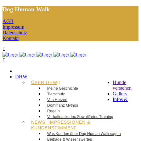
Dog Human Walk
AGB
Impressum
Datenschutz
Kontakt
DHW
Hunde
ÜBER DHW
verstehen
Meine Geschichte
Gallery
Tierschutz
Infos &
Von Herzen
Dominanz Mythos
Regeln
Verhaltenskodex Gewaltfreies Training
NEWS, IMPRESSIONEN &
KUNDENSTIMMEN
Was Kunden über Dog Human Walk sagen
Beiträge & Wissenswertes